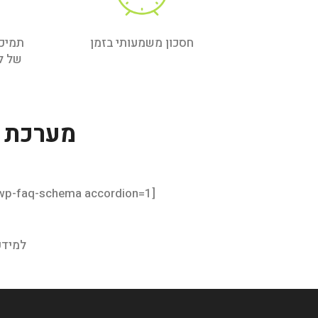
חסכון משמעותי בזמן
תמיכ
של ל
מערכת נתוני שכר 
[wp-faq-schema accordion=1]
למידע נוסף וה