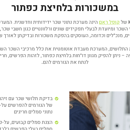
במשכורות בלחיצת כפתור
של
קופל ראם
הינה מערכת נתוני שכר ידידותית וחדשנית. המער
השכר ומיועדת לבעלי תפקידים שונים ורלוונטיים כגון חשבי שכר, 
ם, מנכ"לים וכדומה, העוסקים בהפקת משכורות ובדיקתן לאורך ש
 התלושים, המערכת מעבדת אוטומטית את כלל מרכיבי השכר השו
 – ניתן להפיק מגוון דו"חות בלחיצת כפתור, לזהות הפרשים, חריג
לנתח את הגורמים להם
.
בדיקת תלושי שכר עם זיהוי
של הגורמים להפרשים על-י
נתוני סמלים חריגים
הצגת סמלים קבועים, על-פי
סמלים בעלי הפרשים בלבד