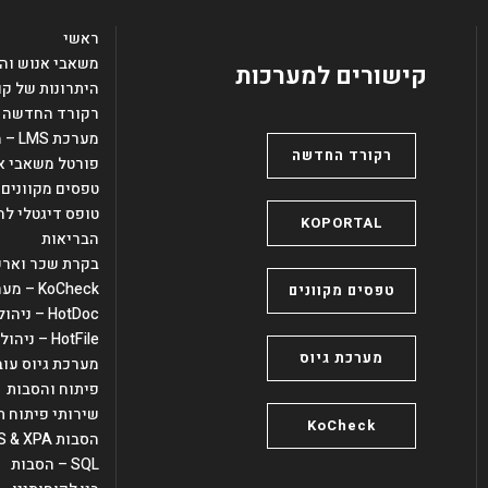
ראשי
משאבי אנוש וה
קישורים למערכות
היתרונות של ק
רקורד החדשה –
מערכת LMS – מערכת ניהול השתלמויות והדרכות
רקורד החדשה
פורטל משאבי אנוש – 
טפסים מקוונים
טופס דיגטלי לה
KOPORTAL
הבריאות
בקרת שכר וארכי
KoCheck – מערכת נתוני שכר
טפסים מקוונים
HotDoc – ניהול ארכיון
HotFile – ניהול מסמכים
מערכת גיוס
מערכת גיוס עו
פיתוח והסבות
שירותי פיתוח ת
KoCheck
הסבות uniPaaS & XPA
SQL – הסבות